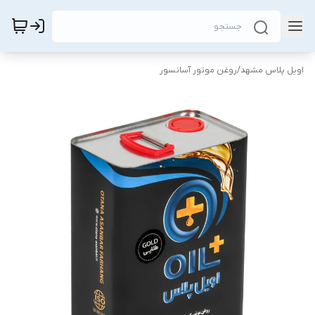
اویل پلاس مشهد
/
روغن موتور آسانسور