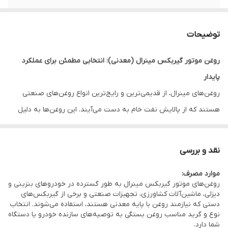
توضیحات
روغن موتور گیربکس مینرال (معدنی): انتخابی مطمئن برای عملکرد
پایدار
روغن‌های مینرال، از قدیمی‌ترین و رایج‌ترین انواع روغن‌های صنعتی
هستند که از پالایش نفت خام به دست می‌آیند. این روغن‌ها به دلیل
ساختار شیمیایی خاص خود، خواص منحصر به فردی را برای روانکاری
موتور و گیربکس فراهم می‌کنند و همچنان جایگاه ویژه‌ای در صنایع
نقد و بررسی
مختلف، به ویژه در خودروها و ماشین‌آلات، دارند.
موارد مصرف:
خصوصیات بارز روغن موتور گیربکس مینرال:
روغن‌های موتور گیربکس مینرال به طور گسترده در خودروهای بنزینی و
پایداری حرارتی و اکسیداسیون مناسب:
روغن‌های مینرال از پایداری
دیزلی، ماشین‌آلات کشاورزی، تجهیزات صنعتی و برخی از گیربکس‌های
دستی که نیازمند روغن با پایه معدنی هستند، استفاده می‌شوند. انتخاب
حرارتی خوبی برخوردارند و در برابر اکسیداسیون (واکنش با اکسیژن
نوع و گرید مناسب روغن بستگی به توصیه‌های سازنده خودرو یا دستگاه
که منجر به تشکیل لجن و اسید می‌شود) مقاومت قابل قبولی از خود
شما دارد.