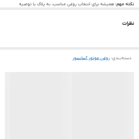
نکته مهم:
همیشه برای انتخاب روغن مناسب، به پلاک یا توصیه
نشان می‌دهند. این ویژگی باعث می‌شود که در دماهای کاری استاندارد،
متخصصین مراجعه کنید، زیرا هر آسانسور نیازمند روغن با ویژگی‌های
خاص خود است.
عملکرد خود را حفظ کرده و از تخریب سریع روغن جلوگیری شود.
نظرات
خواص روانکاری عالی:
با ایجاد یک لایه محافظ بین قطعات متحرک
موتور و گیربکس، اصطکاک و سایش را به حداقل می‌رسانند. این امر
به کاهش دمای کاری، افزایش عمر قطعات و بهبود کارایی مکانیکی
کمک شایانی می‌کند.
دسته‌بندی
:
روغن موتور آسانسور
قدرت پاک‌کنندگی و پراکنده‌سازی:
روغن‌های مینرال با استفاده از
افزودنی‌های خاص، قابلیت جذب و معلق نگه داشتن ذرات آلاینده،
دوده و لجن را دارند. این خاصیت باعث می‌شود که این آلاینده‌ها در
سیستم ته نشین نشده و به قطعات آسیب نرسانند و در نهایت با
تعویض روغن، از سیستم خارج شوند.
اقتصادی و در دسترس:
به دلیل فرآیند تولید نسبتاً ساده‌تر نسبت به
روغن‌های سنتتیک و نیمه‌سنتتیک، روغن‌های مینرال از قیمت
مناسب‌تری برخوردارند. این ویژگی آن‌ها را به گزینه‌ای اقتصادی و