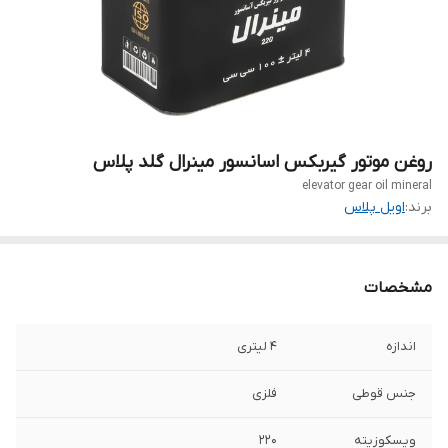
روغن موتور گیربکس اسانسور مینرال گلد پلاس
elevator gear oil mineral
برند:
اویل پلاس
مشخصات
اندازه
4 لیتری
جنس قوطی
فلزی
ویسکوزیته
220