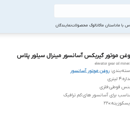
س با ما
داستان ما
کاتالوگ محصولات
نمایندگان
وغن موتور گیربکس آسانسور مینرال سیلور پلاس
elevator gear oil miner
ته‌بندی
:
روغن موتور آسانسور
دازه
:
4 لیتری
نس قوطی
:
فلزی
اسب برای آسانسور های
:
کم ترافیک
یسکوزیته
:
220