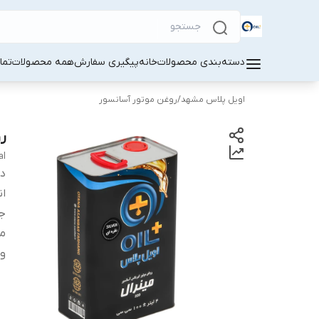
دسته‌بندی محصولات
خانه
پیگیری سفارش
همه محصولات
تما
اویل پلاس مشهد
/
روغن موتور آسانسور
ر
al
دس
ان
ج
من
و