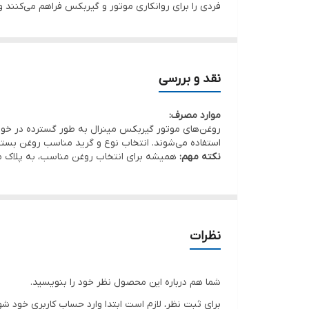
فردی را برای روانکاری موتور و گیربکس فراهم می‌کنند و 
خصوصیات بارز روغن موتور گیربکس مینرال:
پایداری حرارتی و اکسیداسیون مناسب:
روغن‌های مین
قابل قبولی از خود نشان می‌دهند. این ویژگی باعث م
نقد و بررسی
خواص روانکاری عالی:
با ایجاد یک لایه محافظ بین 
موارد مصرف:
کارایی مکانیکی کمک شایانی می‌کند.
روغن‌های موتور گیربکس مینرال به طور گسترده در خودر
قدرت پاک‌کنندگی و پراکنده‌سازی:
روغن‌های مینرال با
استفاده می‌شوند. انتخاب نوع و گرید مناسب روغن بستگی
نکته مهم:
همیشه برای انتخاب روغن مناسب، به پلاک مو
آلاینده‌ها در سیستم ته نشین نشده و به قطعات آس
اقتصادی و در دسترس:
به دلیل فرآیند تولید نسبتاً
اقتصادی و پرکاربرد برای بسیاری از خودروها و تجهیز
سازگاری با الاستومرها (قطعات پلاستیکی و لاستیکی):
نظرات
آن‌ها که می‌تواند منجر به نشتی شود، جلوگیری می‌ک
ویسکوزیته (گرانروی) پایدار:
این روغن‌ها در محدوده
شما هم درباره این محصول نظر خود را بنویسید.
قبولی دارد که تضمین‌کننده روانکاری مناسب در ش
برای ثبت نظر، لازم است ابتدا وارد حساب کاربری خود شو